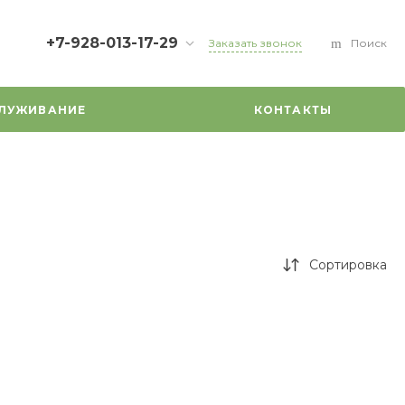
+7-928-013-17-29
Заказать звонок
Поиск
+7-928-013-17-29
г. Ростов-на-Дону, ул.
СЛУЖИВАНИЕ
КОНТАКТЫ
Максима Горького, д.
11/43
info@musworld.shop
Сортировка