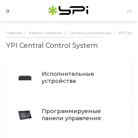
Главная
/
Каталог товаров
/
Системы управления
/
YPI Centra
YPI Central Control System
Исполнительные
устройства
Программируемые
панели управления