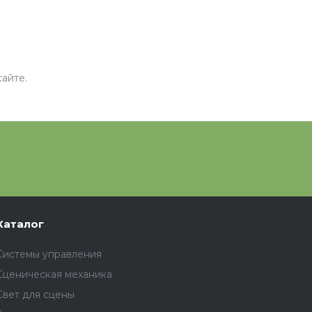
айте.
Каталог
Системы управления
Сценическая механика
Свет для сцены