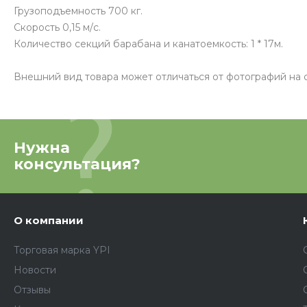
Грузоподъемность 700 кг.
Скорость 0,15 м/с.
Количество секций барабана и канатоемкость: 1 * 17м.
Внешний вид товара может отличаться от фотографий на с
Нужна
консультация?
О компании
Торговая марка YPI
Новости
Отзывы