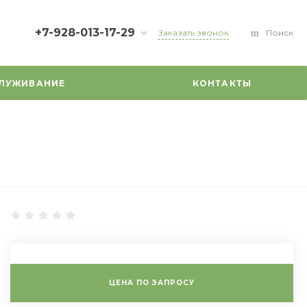
+7-928-013-17-29
Заказать звонок
Поиск
+7-928-013-17-29
г. Ростов-на-Дону, ул.
СЛУЖИВАНИЕ
КОНТАКТЫ
Максима Горького, д.
11/43
info@musworld.shop
ЦЕНА ПО ЗАПРОСУ