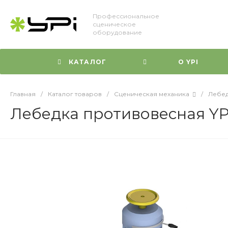
Профессиональное
сценическое
оборудование
КАТАЛОГ
О YPI
Главная
/
Каталог товаров
/
Сценическая механика
/
Лебе
Лебедка противовесная YP