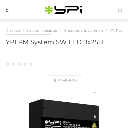
Главная
/
Каталог товаров
/
Системы управления
/
YPI Power
YPI PM System SW LED 9х25D
СРАВНИТЬ