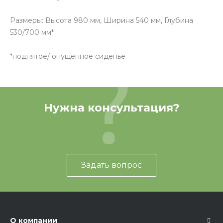
Размеры: Высота 980 мм, Ширина 540 мм, Глубина
530/700 мм*
*поднятое/ опущенное сиденье
Нужна консультация?
Задать вопрос
О компании