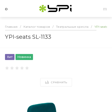
Главная
/
Каталог товаров
/
Театральные кресла
/
YPI-seats SL
YPI-seats SL-1133
Хит
Новинка
СРАВНИТЬ